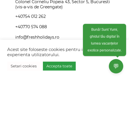
Colonel Corneliu Popeia 43, Sector 5, Bucuresti
(vis-a-vis de Greengate)
+40754 012 262
+40770 574 088
Bună! Sunt Yumi,
ghidul tău digital în
info@freshholidays.ro
lumea vacanțelor
exotice personalizate.
Acest site foloseste cookies pentru imbunatati
experienta utilizatorului.
Povestile noastre
💬
Setari cookies
Accepta toate
Contact Fresh Holidays
Vreau oferta personalizata
Echipa Fresh Holidays
Politica de confidentialitate
Politica de cookies