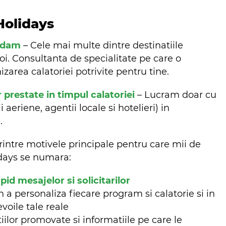
Holidays
ndam
– Cele mai multe dintre destinatiile
oi. Consultanta de specialitate pe care o
zarea calatoriei potrivite pentru tine.
r prestate in timpul calatoriei
– Lucram doar cu
aeriene, agentii locale si hotelieri) in
m.
rintre motivele principale pentru care mii de
lidays se numara:
d mesajelor si solicitarilor
n a personaliza fiecare program si calatorie si in
evoile tale reale
iilor promovate si informatiile pe care le