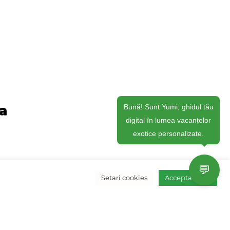
ja
Bună! Sunt Yumi, ghidul tău
digital în lumea vacanțelor
exotice personalizate.
💬
Setari cookies
Accepta toate