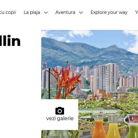
cu copii
La plaja
Aventura
Explore your way
lin
vezi galerie