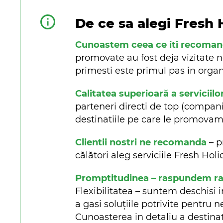
De ce sa alegi Fresh 
Cunoastem ceea ce iti recoma
promovate au fost deja vizitate n
primesti este primul pas in organi
Calitatea superioară a serviciilo
parteneri directi de top (companii 
destinatiile pe care le promova
Clientii nostri ne recomanda
– p
călători aleg serviciile Fresh Ho
Promptitudinea – raspundem rapi
Flexibilitatea – suntem deschisi i
a gasi soluțiile potrivite pentru n
Cunoasterea in detaliu a destinat