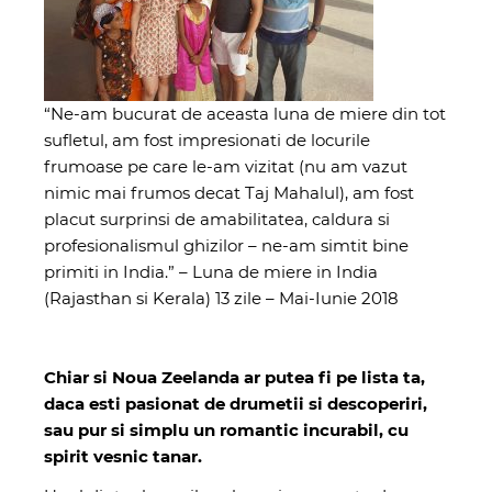
“Ne-am bucurat de aceasta luna de miere din tot
sufletul, am fost impresionati de locurile
frumoase pe care le-am vizitat (nu am vazut
nimic mai frumos decat Taj Mahalul), am fost
placut surprinsi de amabilitatea, caldura si
profesionalismul ghizilor – ne-am simtit bine
primiti in India.” – Luna de miere in India
(Rajasthan si Kerala) 13 zile – Mai-Iunie 2018
Chiar si Noua Zeelanda ar putea fi pe lista ta,
daca esti pasionat de drumetii si descoperiri,
sau pur si simplu un romantic incurabil, cu
spirit vesnic tanar.