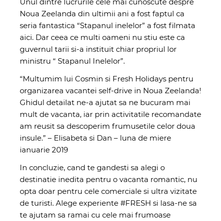
Unul dintre lucrurile cele mai cunoscute despre
Noua Zeelanda din ultimii ani a fost faptul ca
seria fantastica “Stapanul inelelor” a fost filmata
aici. Dar ceea ce multi oameni nu stiu este ca
guvernul tarii si-a instituit chiar propriul lor
ministru “ Stapanul Inelelor”.
“Multumim lui Cosmin si Fresh Holidays pentru
organizarea vacantei self-drive in Noua Zeelanda!
Ghidul detailat ne-a ajutat sa ne bucuram mai
mult de vacanta, iar prin activitatile recomandate
am reusit sa descoperim frumusetile celor doua
insule.” – Elisabeta si Dan – luna de miere
ianuarie 2019
In concluzie, cand te gandesti sa alegi o
destinatie inedita pentru o vacanta romantic, nu
opta doar pentru cele comerciale si ultra vizitate
de turisti. Alege experiente #FRESH si lasa-ne sa
te ajutam sa ramai cu cele mai frumoase