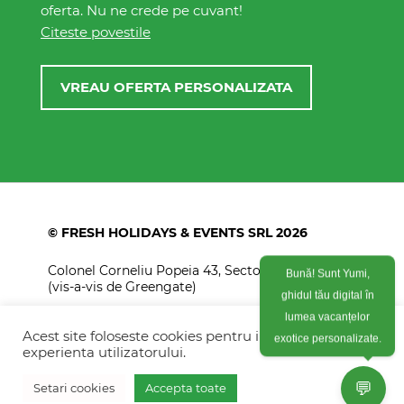
oferta. Nu ne crede pe cuvant!
Citeste povestile
VREAU OFERTA PERSONALIZATA
© FRESH HOLIDAYS & EVENTS SRL 2026
Bună! Sunt Yumi,
Colonel Corneliu Popeia 43, Sector 5, Bucuresti
(vis-a-vis de Greengate)
ghidul tău digital în
lumea vacanțelor
+40754 012 262
exotice personalizate.
Acest site foloseste cookies pentru imbunatati
+40770 574 088
experienta utilizatorului.
info@freshholidays.ro
💬
Setari cookies
Accepta toate