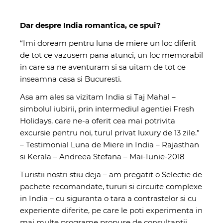
Dar despre India romantica, ce spui?
“Imi doream pentru luna de miere un loc diferit
de tot ce vazusem pana atunci, un loc memorabil
in care sa ne aventuram si sa uitam de tot ce
inseamna casa si Bucuresti.
Asa am ales sa vizitam India si Taj Mahal –
simbolul iubirii, prin intermediul agentiei Fresh
Holidays, care ne-a oferit cea mai potrivita
excursie pentru noi, turul privat luxury de 13 zile.”
– Testimonial Luna de Miere in India – Rajasthan
si Kerala – Andreea Stefana – Mai-Iunie-2018
Turistii nostri stiu deja – am pregatit o Selectie de
pachete recomandate, tururi si circuite complexe
in India – cu siguranta o tara a contrastelor si cu
experiente diferite, pe care le poti experimenta in
mai multe
programe propuse de consultantii