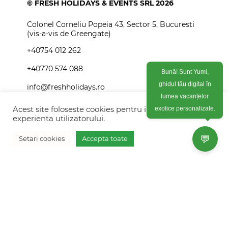
© FRESH HOLIDAYS & EVENTS SRL 2026
Colonel Corneliu Popeia 43, Sector 5, Bucuresti
(vis-a-vis de Greengate)
+40754 012 262
+40770 574 088
Bună! Sunt Yumi,
info@freshholidays.ro
ghidul tău digital în
lumea vacanțelor
Acest site foloseste cookies pentru imbunatati
exotice personalizate.
experienta utilizatorului.
Povestile noastre
💬
Setari cookies
Accepta toate
Contact Fresh Holidays
Vreau oferta personalizata
Echipa Fresh Holidays
Politica de confidentialitate
Politica de cookies