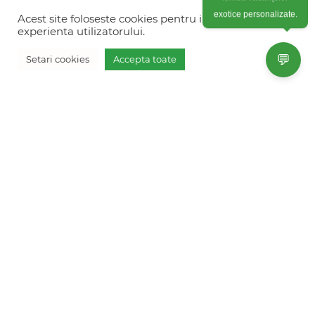
lumea vacanțelor
Colonel Corneliu Popeia 43, Sector 5, Bucuresti
(vis-a-vis de Greengate)
Acest site foloseste cookies pentru imbunatati
exotice personalizate.
experienta utilizatorului.
+40754 012 262
💬
Setari cookies
Accepta toate
+40770 574 088
Vreau oferta personalizata
info@freshholidays.ro
Povestile noastre
Contact Fresh Holidays
Echipa Fresh Holidays
Politica de confidentialitate
Politica de cookies