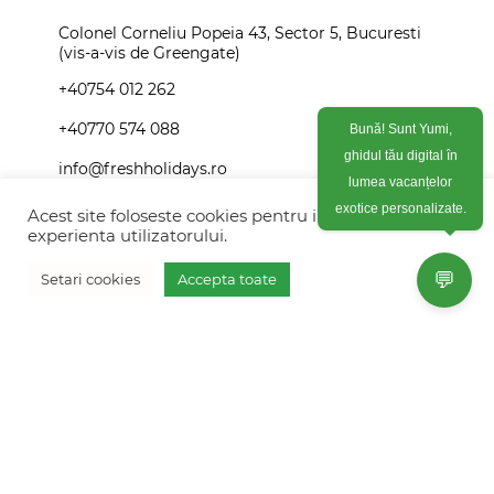
Colonel Corneliu Popeia 43, Sector 5, Bucuresti
(vis-a-vis de Greengate)
+40754 012 262
+40770 574 088
Bună! Sunt Yumi,
ghidul tău digital în
info@freshholidays.ro
lumea vacanțelor
Acest site foloseste cookies pentru imbunatati
exotice personalizate.
experienta utilizatorului.
Povestile noastre
💬
Setari cookies
Accepta toate
Contact Fresh Holidays
Vreau oferta personalizata
Echipa Fresh Holidays
Politica de confidentialitate
Politica de cookies