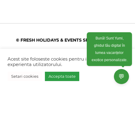
Bună! Sunt Yumi,
© FRESH HOLIDAYS & EVENTS SRL 2026
ghidul tău digital în
lumea vacanțelor
Colonel Corneliu Popeia 43, Sector 5, Bucuresti
(vis-a-vis de Greengate)
exotice personalizate.
Acest site foloseste cookies pentru imbunatati
experienta utilizatorului.
+40754 012 262
💬
Setari cookies
Accepta toate
+40770 574 088
Vreau oferta personalizata
info@freshholidays.ro
Povestile noastre
Contact Fresh Holidays
Echipa Fresh Holidays