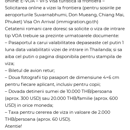
online: E-VOA – VFS Visa turistica la frontiera –
Solicitarea online a vizei la frontiera (pentru sosirile pe
aeroporturile Suvarnabhumi, Don Mueang, Chiang Mai,
Phuket) Visa On Arrival (immigration.go.th)
Cetatenii romani care doresc sa solicite o viza de intrare
tip VOA trebuie sa prezinte urmatoarele documente:
– Pasaportul a carui valabilitatea depaseaste cel putin 1
luna data valabilitatii vizei de intrare in Thailanda; si sa
aiba cel putin o pagina disponibila pentru stampila de
viza;
– Biletul de avion retur;
– Doua fotografii tip pasaport de dimensiune 4×6 cm
pentru fiecare aplicant, inclusiv pentru copii;
– Dovada detinerii sumei de 10.000 THB/persoana
(aprox. 300 USD) sau 20.000 THB/familie (aprox. 600
USD) in orice moneda;
– Taxa pentru cererea de viza in valoare de 2.000
THB/persoana (aprox. 60 USD).
Atentie!