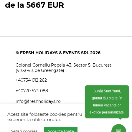
de la 5667 EUR
© FRESH HOLIDAYS & EVENTS SRL 2026
Colonel Corneliu Popeia 43, Sector 5, Bucuresti
(vis-a-vis de Greengate)
+40754 012 262
+40770 574 088
Bună! Sunt Yumi,
ghidul tău digital în
info@freshholidays.ro
lumea vacanțelor
exotice personalizate.
Acest site foloseste cookies pentru imbunatati
experienta utilizatorului.
Povestile noastre
💬
Setari cookies
Accepta toate