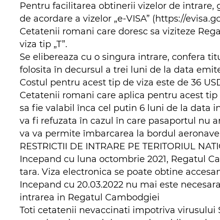
Pentru facilitarea obtinerii vizelor de intrar
de acordare a vizelor „e-VISA” (https://evisa.go
Cetatenii romani care doresc sa viziteze Rega
viza tip „T”.
Se elibereaza cu o singura intrare, confera tit
folosita în decursul a trei luni de la data emite
Costul pentru acest tip de viza este de 36 USD
Cetatenii romani care aplica pentru acest tip 
sa fie valabil înca cel putin 6 luni de la dat
va fi refuzata în cazul în care pasaportul nu
va va permite îmbarcarea la bordul aeronavei
RESTRICTII DE INTRARE PE TERITORIUL NAT
Incepand cu luna octombrie 2021, Regatul Camb
tara. Viza electronica se poate obtine accesan
Incepand cu 20.03.2022 nu mai este necesara
intrarea in Regatul Cambodgiei
Toti cetatenii nevaccinati impotriva virusului