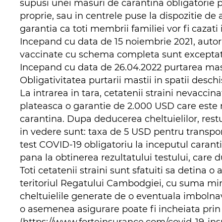
supusi unei masuri de carantina obligatorie pe
proprie, sau in centrele puse la dispozitie de 
garantia ca toti membrii familiei vor fi cazati i
Incepand cu data de 15 noiembrie 2021, auto
vaccinate cu schema completa sunt exceptate
Incepand cu data de 26.04.2022 purtarea mastii
Obligativitatea purtarii mastii in spatii desch
La intrarea in tara, cetatenii straini nevacc
plateasca o garantie de 2.000 USD care este n
carantina. Dupa deducerea cheltuielilor, restu
in vedere sunt: taxa de 5 USD pentru transpor
test COVID-19 obligatoriu la inceputul caran
pana la obtinerea rezultatului testului, care 
Toti cetatenii straini sunt sfatuiti sa detina 
teritoriul Regatului Cambodgiei, cu suma mi
cheltuielile generate de o eventuala imbolna
o asemenea asigurare poate fi incheiata pri