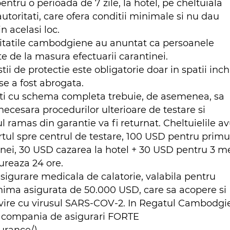
ntru o perioada de 7 zile, la hotel, pe cheltuiala
autoritati, care ofera conditii minimale si nu dau
n acelasi loc.
ritatile cambodgiene au anuntat ca persoanele
 de la masura efectuarii carantinei.
 de protectie este obligatorie doar in spatii inch
ise a fost abrogata.
inati cu schema completa trebuie, de asemenea, sa
ecesara procedurilor ulterioare de testare si
l ramas din garantie va fi returnat. Cheltuielile a
tul spre centrul de testare, 100 USD pentru primu
tinei, 30 USD cazarea la hotel + 30 USD pentru 3 m
dureaza 24 ore.
o asigurare medicala de calatorie, valabila pentru
nima asigurata de 50.000 USD, care sa acopere si
vire cu virusul SARS-COV-2. In Regatul Cambodgie
n compania de asigurari FORTE