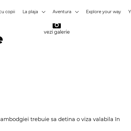
cu copii
La plaja
Aventura
Explore your way
vezi galerie
e
ambodgiei trebuie sa detina o viza valabila în