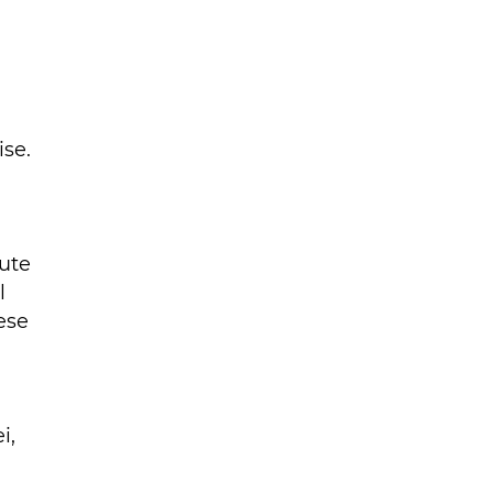
ise.
vute
l
ese
i,