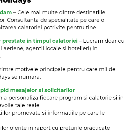
Holidays
ndam
– Cele mai multe dintre destinatiile
oi. Consultanta de specialitate pe care o
zarea calatoriei potrivite pentru tine.
r prestate in timpul calatoriei
– Lucram doar cu
aeriene, agentii locale si hotelieri) in
m.
rintre motivele principale pentru care mii de
lidays se numara:
d mesajelor si solicitarilor
n a personaliza fiecare program si calatorie si in
evoile tale reale
iilor promovate si informatiile pe care le
ilor oferite in raport cu prețurile practicate