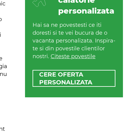
calatorie
nic
personalizata
o
Hai sa ne povestesti ce iti
doresti si te vei bucura de o
i
vacanta personalizata. Inspira-
te si din povestile clientilor
nostri.
Citeste povestile
e
gia
 nu
CERE OFERTA
PERSONALIZATA
nt