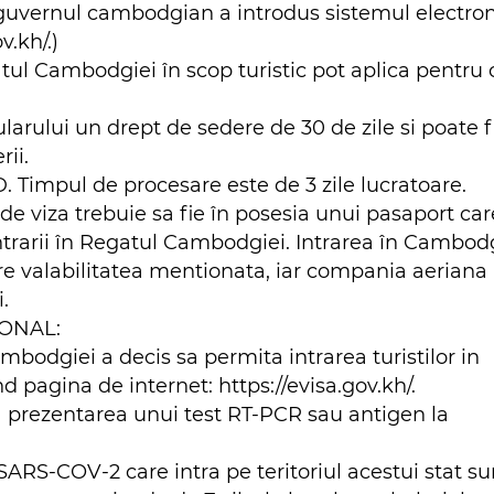
e, guvernul cambodgian a introdus sistemul electro
v.kh/.)
tul Cambodgiei în scop turistic pot aplica pentru 
ularului un drept de sedere de 30 de zile si poate f
rii.
. Timpul de procesare este de 3 zile lucratoare.
de viza trebuie sa fie în posesia unui pasaport car
a intrarii în Regatul Cambodgiei. Intrarea în Cambod
 are valabilitatea mentionata, iar compania aeriana
.
IONAL:
odgiei a decis sa permita intrarea turistilor in
d pagina de internet: https://evisa.gov.kh/.
 prezentarea unui test RT-PCR sau antigen la
 SARS-COV-2 care intra pe teritoriul acestui stat su