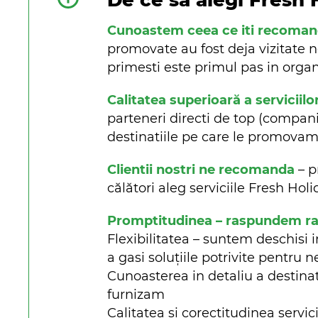
De ce sa alegi Fresh 
Cunoastem ceea ce iti recoma
promovate au fost deja vizitate n
primesti este primul pas in organi
Calitatea superioară a serviciilo
parteneri directi de top (companii 
destinatiile pe care le promova
Clientii nostri ne recomanda
– p
călători aleg serviciile Fresh Ho
Promptitudinea – raspundem rapi
Flexibilitatea – suntem deschisi i
a gasi soluțiile potrivite pentru n
Cunoasterea in detaliu a destinat
furnizam
Calitatea si corectitudinea servici