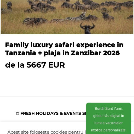
Family luxury safari experience in
Tanzania + plaja in Zanzibar 2026
de la 5667 EUR
Bună! Sunt Yumi,
© FRESH HOLIDAYS & EVENTS SRL 2026
ghidul tău digital în
Colonel Corneliu Popeia 43, Sector 5, Bucuresti
lumea vacanțelor
(vis-a-vis de Greengate)
Acest site foloseste cookies pentru imbunatati
exotice personalizate.