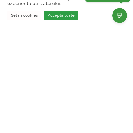
experienta utilizatorului.
+40754 012 262
💬
Setari cookies
Accepta toate
+40770 574 088
Vreau oferta personalizata
info@freshholidays.ro
Povestile noastre
Contact Fresh Holidays
Echipa Fresh Holidays
Politica de confidentialitate
Politica de cookies