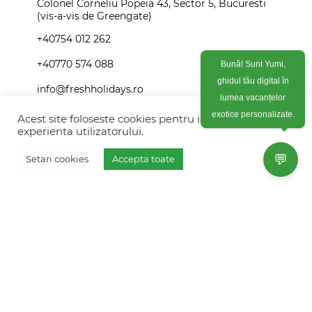
Colonel Corneliu Popeia 43, Sector 5, Bucuresti
(vis-a-vis de Greengate)
+40754 012 262
+40770 574 088
Bună! Sunt Yumi,
ghidul tău digital în
info@freshholidays.ro
lumea vacanțelor
Acest site foloseste cookies pentru imbunatati
exotice personalizate.
experienta utilizatorului.
Povestile noastre
💬
Setari cookies
Accepta toate
Contact Fresh Holidays
Vreau oferta personalizata
Echipa Fresh Holidays
Politica de confidentialitate
Politica de cookies