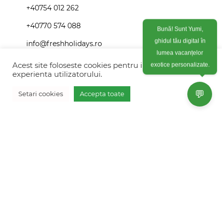
+40754 012 262
+40770 574 088
Bună! Sunt Yumi,
info@freshholidays.ro
ghidul tău digital în
lumea vacanțelor
Acest site foloseste cookies pentru imbunatati
exotice personalizate.
experienta utilizatorului.
Povestile noastre
💬
Setari cookies
Accepta toate
Contact Fresh Holidays
Vreau oferta personalizata
Echipa Fresh Holidays
Politica de confidentialitate
Politica de cookies