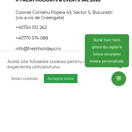
© FRESH HOLIDAYS & EVENTS SRL 2026
Colonel Corneliu Popeia 43, Sector 5, Bucuresti
(vis-a-vis de Greengate)
+40754 012 262
+40770 574 088
Bună! Sunt Yumi,
info@freshholidays.ro
ghidul tău digital în
lumea vacanțelor
Acest site foloseste cookies pentru imbunatati
exotice personalizate.
experienta utilizatorului.
Povestile noastre
💬
Setari cookies
Accepta toate
Contact Fresh Holidays
Vreau oferta personalizata
Echipa Fresh Holidays
Politica de confidentialitate
Politica de cookies