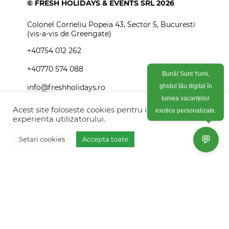
© FRESH HOLIDAYS & EVENTS SRL 2026
Colonel Corneliu Popeia 43, Sector 5, Bucuresti
(vis-a-vis de Greengate)
+40754 012 262
+40770 574 088
Bună! Sunt Yumi,
info@freshholidays.ro
ghidul tău digital în
lumea vacanțelor
Acest site foloseste cookies pentru imbunatati
exotice personalizate.
experienta utilizatorului.
Povestile noastre
💬
Setari cookies
Accepta toate
Contact Fresh Holidays
Vreau oferta personalizata
Echipa Fresh Holidays
Politica de confidentialitate
Politica de cookies