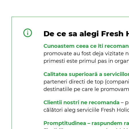
De ce sa alegi Fresh 
Cunoastem ceea ce iti recoma
promovate au fost deja vizitate n
primesti este primul pas in organi
Calitatea superioară a serviciilo
parteneri directi de top (companii 
destinatiile pe care le promova
Clientii nostri ne recomanda
– p
călători aleg serviciile Fresh Ho
Promptitudinea – raspundem rapi