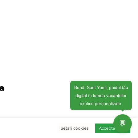
ja
Bună! Sunt Yumi, ghidul tău
digital în lumea vacanțelor
exotice personalizate.
💬
Setari cookies
Accepta toate