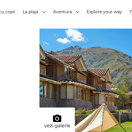
cu copii
La plaja
Aventura
Explore your way
vezi galerie