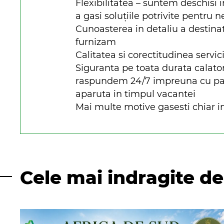
Flexibilitatea – suntem deschisi i
a gasi soluțiile potrivite pentru n
Cunoasterea in detaliu a destinat
furnizam
Calitatea si corectitudinea servici
Siguranta pe toata durata calato
raspundem 24/7 impreuna cu parte
aparuta in timpul vacantei
Mai multe motive gasesti chiar in
Cele mai indragite de 