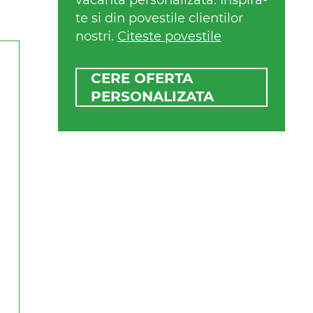
vacanta personalizata. Inspira-
te si din povestile clientilor
nostri.
Citeste povestile
CERE OFERTA
PERSONALIZATA