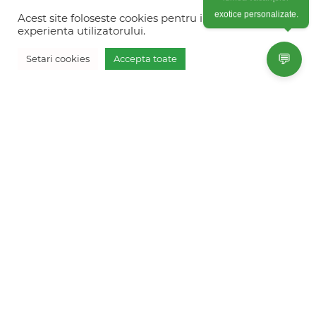
Colonel Corneliu Popeia 43, Sector 5, Bucuresti
lumea vacanțelor
(vis-a-vis de Greengate)
Acest site foloseste cookies pentru imbunatati
exotice personalizate.
experienta utilizatorului.
+40754 012 262
💬
Setari cookies
Accepta toate
+40770 574 088
Vreau oferta personalizata
info@freshholidays.ro
Povestile noastre
Contact Fresh Holidays
Echipa Fresh Holidays
Politica de confidentialitate
Politica de cookies