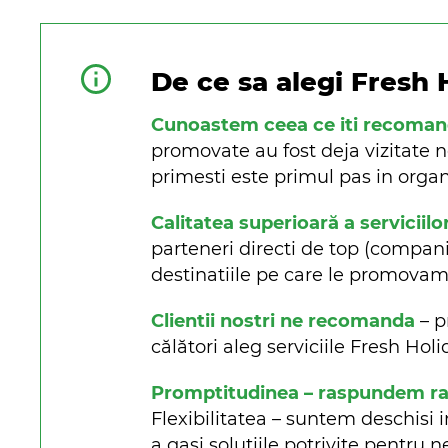
De ce sa alegi Fresh 
Cunoastem ceea ce iti recoma
promovate au fost deja vizitate n
primesti este primul pas in organi
Calitatea superioară a serviciilo
parteneri directi de top (companii 
destinatiile pe care le promova
Clientii nostri ne recomanda
– p
călători aleg serviciile Fresh Ho
Promptitudinea – raspundem rapi
Flexibilitatea – suntem deschisi i
a gasi soluțiile potrivite pentru n