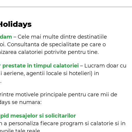
Holidays
ndam
– Cele mai multe dintre destinatiile
oi. Consultanta de specialitate pe care o
zarea calatoriei potrivite pentru tine.
r prestate in timpul calatoriei
– Lucram doar cu
aeriene, agentii locale si hotelieri) in
m.
rintre motivele principale pentru care mii de
lidays se numara:
d mesajelor si solicitarilor
n a personaliza fiecare program si calatorie si in
evoile tale reale