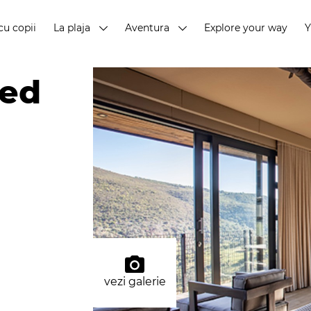
cu copii
La plaja
Aventura
Explore your way
ted
vezi galerie