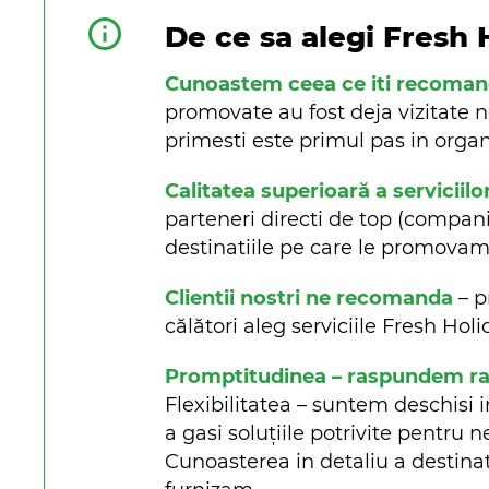
De ce sa alegi Fresh 
Cunoastem ceea ce iti recoma
promovate au fost deja vizitate n
primesti este primul pas in organi
Calitatea superioară a serviciilo
parteneri directi de top (companii 
destinatiile pe care le promova
Clientii nostri ne recomanda
– p
călători aleg serviciile Fresh Ho
Promptitudinea – raspundem rapi
Flexibilitatea – suntem deschisi i
a gasi soluțiile potrivite pentru n
Cunoasterea in detaliu a destinat