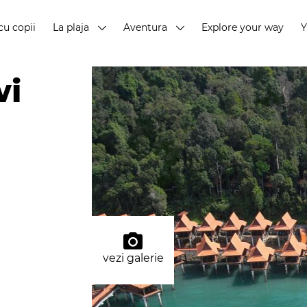
cu copii
La plaja
Aventura
Explore your way
wi
vezi galerie