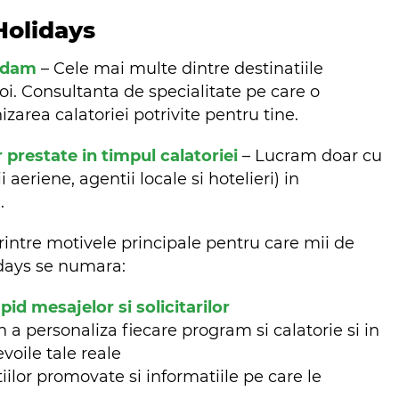
Holidays
ndam
– Cele mai multe dintre destinatiile
oi. Consultanta de specialitate pe care o
zarea calatoriei potrivite pentru tine.
r prestate in timpul calatoriei
– Lucram doar cu
aeriene, agentii locale si hotelieri) in
m.
rintre motivele principale pentru care mii de
lidays se numara:
d mesajelor si solicitarilor
n a personaliza fiecare program si calatorie si in
evoile tale reale
iilor promovate si informatiile pe care le