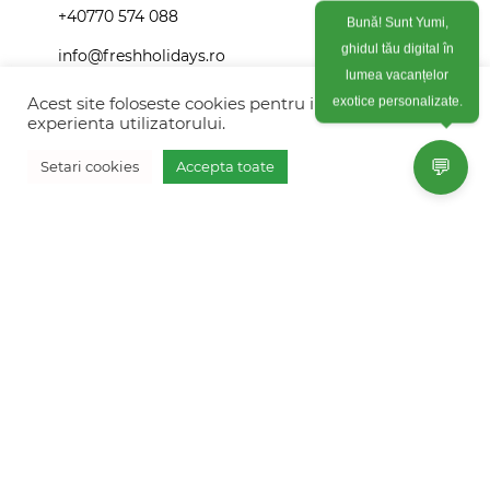
+40770 574 088
Bună! Sunt Yumi,
ghidul tău digital în
info@freshholidays.ro
lumea vacanțelor
exotice personalizate.
Acest site foloseste cookies pentru imbunatati
experienta utilizatorului.
Povestile noastre
💬
Setari cookies
Accepta toate
Contact Fresh Holidays
Vreau oferta personalizata
Echipa Fresh Holidays
Politica de confidentialitate
Politica de cookies