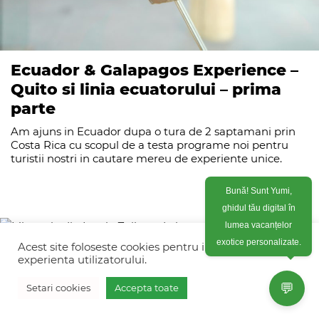
Ecuador & Galapagos Experience –
Quito si linia ecuatorului – prima
parte
Am ajuns in Ecuador dupa o tura de 2 saptamani prin
Costa Rica cu scopul de a testa programe noi pentru
turistii nostri in cautare mereu de experiente unice.
Bună! Sunt Yumi,
ghidul tău digital în
lumea vacanțelor
Acest site foloseste cookies pentru imbunatati
exotice personalizate.
experienta utilizatorului.
Misterele din Insula Zeilor – de la
💬
vacanta la plaja la farmecul
Setari cookies
Accepta toate
autentic Balinez