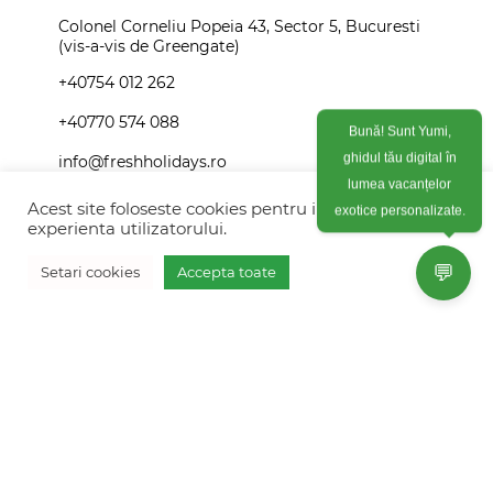
Colonel Corneliu Popeia 43, Sector 5, Bucuresti
(vis-a-vis de Greengate)
+40754 012 262
+40770 574 088
Bună! Sunt Yumi,
ghidul tău digital în
info@freshholidays.ro
lumea vacanțelor
Acest site foloseste cookies pentru imbunatati
exotice personalizate.
experienta utilizatorului.
Povestile noastre
💬
Setari cookies
Accepta toate
Contact Fresh Holidays
Vreau oferta personalizata
Echipa Fresh Holidays
Politica de confidentialitate
Politica de cookies