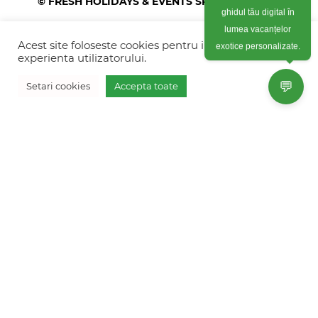
© FRESH HOLIDAYS & EVENTS SRL 2026
ghidul tău digital în
Colonel Corneliu Popeia 43, Sector 5, Bucuresti
lumea vacanțelor
(vis-a-vis de Greengate)
Acest site foloseste cookies pentru imbunatati
exotice personalizate.
experienta utilizatorului.
+40754 012 262
💬
Setari cookies
Accepta toate
+40770 574 088
Vreau oferta personalizata
info@freshholidays.ro
Povestile noastre
Contact Fresh Holidays
Echipa Fresh Holidays
Politica de confidentialitate
Politica de cookies