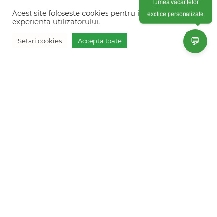
Colonel Corneliu Popeia 43, Sector 5, Bucuresti
lumea vacanțelor
(vis-a-vis de Greengate)
Acest site foloseste cookies pentru imbunatati
exotice personalizate.
experienta utilizatorului.
+40754 012 262
💬
Setari cookies
Accepta toate
+40770 574 088
Vreau oferta personalizata
info@freshholidays.ro
Povestile noastre
Contact Fresh Holidays
Echipa Fresh Holidays
Politica de confidentialitate
Politica de cookies