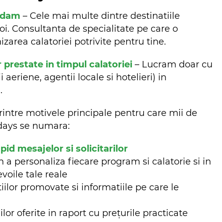
ndam
– Cele mai multe dintre destinatiile
oi. Consultanta de specialitate pe care o
zarea calatoriei potrivite pentru tine.
r prestate in timpul calatoriei
– Lucram doar cu
aeriene, agentii locale si hotelieri) in
m.
rintre motivele principale pentru care mii de
lidays se numara:
d mesajelor si solicitarilor
n a personaliza fiecare program si calatorie si in
evoile tale reale
iilor promovate si informatiile pe care le
ilor oferite in raport cu prețurile practicate