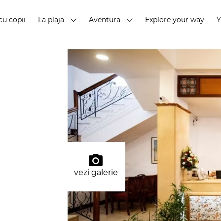
cu copii
La plaja
Aventura
Explore your way
vezi galerie