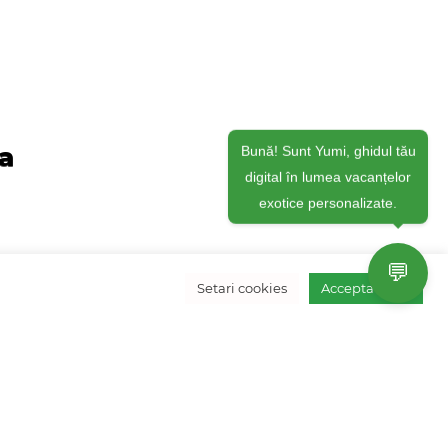
ja
Bună! Sunt Yumi, ghidul tău
digital în lumea vacanțelor
exotice personalizate.
💬
Setari cookies
Accepta toate