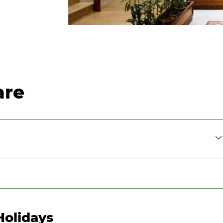
are
Holidays