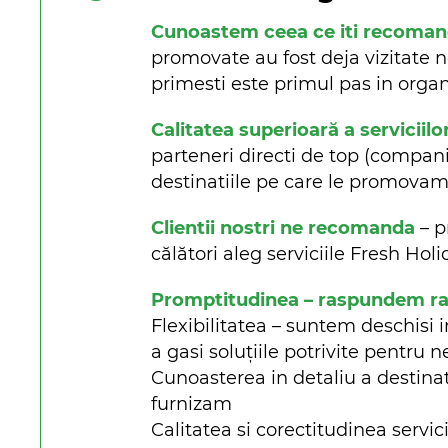
Cunoastem ceea ce iti recoma
promovate au fost deja vizitate n
primesti este primul pas in organi
Calitatea superioară a serviciilo
parteneri directi de top (companii 
destinatiile pe care le promova
Clientii nostri ne recomanda
– p
călători aleg serviciile Fresh Ho
Promptitudinea – raspundem rapi
Flexibilitatea – suntem deschisi i
a gasi soluțiile potrivite pentru n
Cunoasterea in detaliu a destinat
furnizam
Calitatea si corectitudinea servici