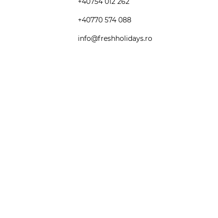
+40754 012 262
+40770 574 088
info@freshholidays.ro