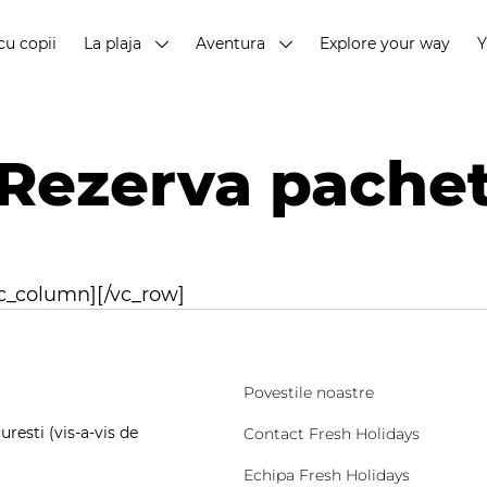
cu copii
La plaja
Aventura
Explore your way
Rezerva pache
vc_column][/vc_row]
Povestile noastre
resti (vis-a-vis de
Contact Fresh Holidays
Echipa Fresh Holidays