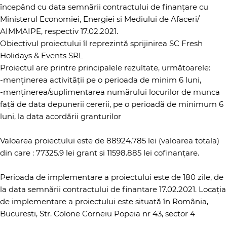
începând cu data semnării contractului de finanțare cu
Ministerul Economiei, Energiei si Mediului de Afaceri/
AIMMAIPE, respectiv 17.02.2021.
Obiectivul proiectului îl reprezintă sprijinirea SC Fresh
Holidays & Events SRL
Proiectul are printre principalele rezultate, următoarele:
-menținerea activității pe o perioada de minim 6 luni,
-menținerea/suplimentarea numărului locurilor de munca
față de data depunerii cererii, pe o perioadă de minimum 6
luni, la data acordării granturilor
Valoarea proiectului este de 88924.785 lei (valoarea totala)
din care : 77325.9 lei grant si 11598.885 lei cofinanțare.
Perioada de implementare a proiectului este de 180 zile, de
la data semnării contractului de finantare 17.02.2021. Locația
de implementare a proiectului este situată în România,
Bucuresti, Str. Colone Corneiu Popeia nr 43, sector 4