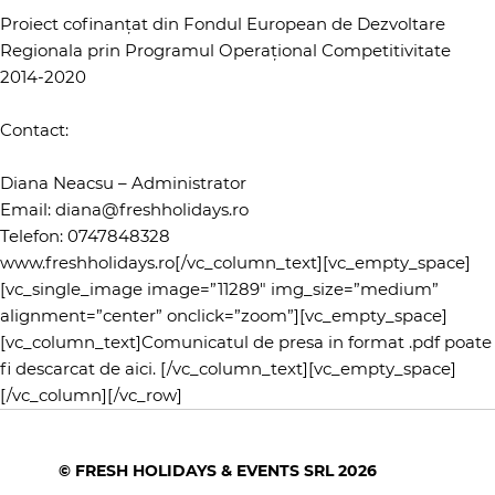
Proiect cofinanțat din Fondul European de Dezvoltare
Regionala prin Programul Operațional Competitivitate
2014-2020
Contact:
Diana Neacsu – Administrator
Email:
diana@freshholidays.ro
Telefon: 0747848328
www.freshholidays.ro[/vc_column_text][vc_empty_space]
[vc_single_image image=”11289″ img_size=”medium”
alignment=”center” onclick=”zoom”][vc_empty_space]
[vc_column_text]
Comunicatul de presa in format .pdf poate
fi descarcat de aici.
[/vc_column_text][vc_empty_space]
[/vc_column][/vc_row]
© FRESH HOLIDAYS & EVENTS SRL 2026