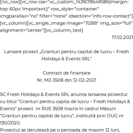
[/vc_row][vc_row css=”.vc_custom_1431678648586{margin-
top: 60px !important;}” row_style=”container”
imgparallax=”no” filter=”none” idsection=”info-row-contact”]
[vc_column][vc_single_image image=”11288″ img_size=”full”
alignment=”center”][vc_column_text]
17.02.2021
Lansare proiect „Granturi pentru capital de lucru – Fresh
Holidays & Events SRL”
Contract de finanțare
Nr. M2-3508 din 12-02-2021
SC Fresh Holidays & Events SRL anunta lansarea proiectul
cu titlul ”Granturi pentru capita de lucru – Fresh Holidays &
Events” proiect nr RUE 3508 înscris în cadrul Măsurii
”Granturi pentru capital de lucru”, instituită prin OUG nr
130/2020.
Proiectul se derulează pe o perioada de maxim 12 luni,