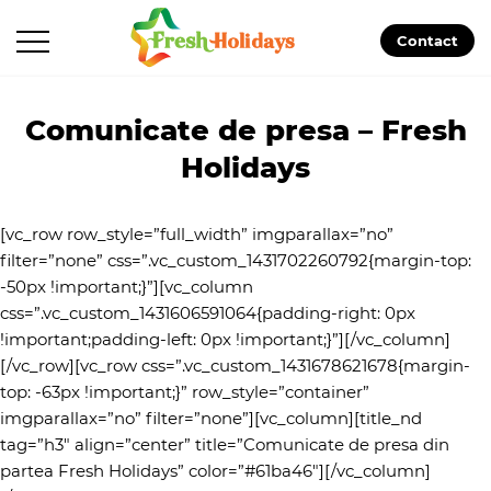
Contact
Comunicate de presa – Fresh
Holidays
[vc_row row_style=”full_width” imgparallax=”no”
filter=”none” css=”.vc_custom_1431702260792{margin-top:
-50px !important;}”][vc_column
css=”.vc_custom_1431606591064{padding-right: 0px
!important;padding-left: 0px !important;}”][/vc_column]
[/vc_row][vc_row css=”.vc_custom_1431678621678{margin-
top: -63px !important;}” row_style=”container”
imgparallax=”no” filter=”none”][vc_column][title_nd
tag=”h3″ align=”center” title=”Comunicate de presa din
partea Fresh Holidays” color=”#61ba46″][/vc_column]