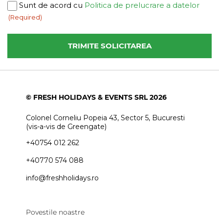
Consent
Sunt de acord cu
Politica de prelucrare a datelor
(Required)
(Required)
© FRESH HOLIDAYS & EVENTS SRL 2026
Colonel Corneliu Popeia 43, Sector 5, Bucuresti
(vis-a-vis de Greengate)
+40754 012 262
+40770 574 088
info@freshholidays.ro
Povestile noastre