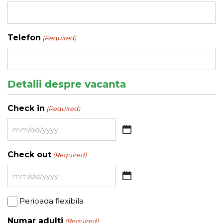
Telefon
(Required)
Detalii despre vacanta
Check in
(Required)
MM
slash
Check out
(Required)
DD
slash
MM
YYYY
slash
Perioada
Perioada flexibila
DD
flexibila
slash
Numar adulti
(Required)