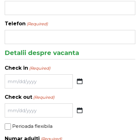
Telefon
(Required)
Detalii despre vacanta
Check in
(Required)
MM
slash
Check out
(Required)
DD
slash
MM
YYYY
slash
Perioada
Perioada flexibila
DD
flexibila
slash
Numar adulti
(Required)