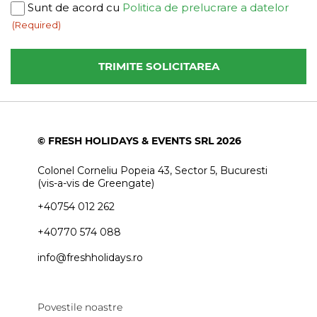
Consent
Sunt de acord cu
Politica de prelucrare a datelor
(Required)
(Required)
© FRESH HOLIDAYS & EVENTS SRL 2026
Colonel Corneliu Popeia 43, Sector 5, Bucuresti
(vis-a-vis de Greengate)
+40754 012 262
+40770 574 088
info@freshholidays.ro
Povestile noastre