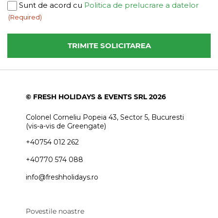
Consent
Sunt de acord cu
Politica de prelucrare a datelor
(Required)
(Required)
© FRESH HOLIDAYS & EVENTS SRL 2026
Colonel Corneliu Popeia 43, Sector 5, Bucuresti
(vis-a-vis de Greengate)
+40754 012 262
+40770 574 088
info@freshholidays.ro
Povestile noastre