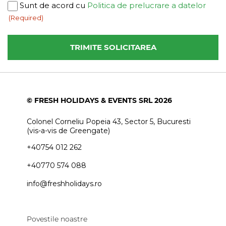
Consent
Sunt de acord cu
Politica de prelucrare a datelor
(Required)
(Required)
© FRESH HOLIDAYS & EVENTS SRL 2026
Colonel Corneliu Popeia 43, Sector 5, Bucuresti
(vis-a-vis de Greengate)
+40754 012 262
+40770 574 088
info@freshholidays.ro
Povestile noastre