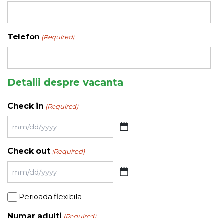
Telefon
(Required)
Detalii despre vacanta
Check in
(Required)
MM
slash
Check out
(Required)
DD
slash
MM
YYYY
slash
Perioada
Perioada flexibila
DD
flexibila
slash
Numar adulti
(Required)