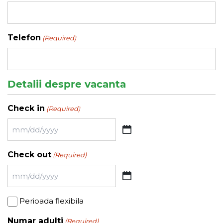
Telefon
(Required)
Detalii despre vacanta
Check in
(Required)
MM
slash
Check out
(Required)
DD
slash
MM
YYYY
slash
Perioada
Perioada flexibila
DD
flexibila
slash
Numar adulti
(Required)