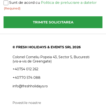
Consent
Sunt de acord cu
Politica de prelucrare a datelor
(Required)
(Required)
© FRESH HOLIDAYS & EVENTS SRL 2026
Colonel Corneliu Popeia 43, Sector 5, Bucuresti
(vis-a-vis de Greengate)
+40754 012 262
+40770 574 088
info@freshholidays.ro
Povestile noastre