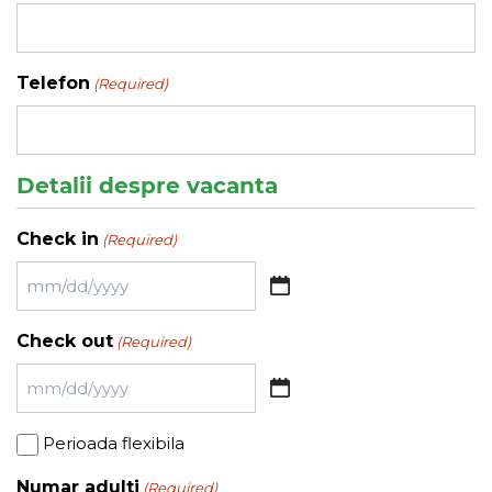
Telefon
(Required)
Detalii despre vacanta
Check in
(Required)
MM
slash
Check out
(Required)
DD
slash
MM
YYYY
slash
Perioada
Perioada flexibila
DD
flexibila
slash
Numar adulti
(Required)