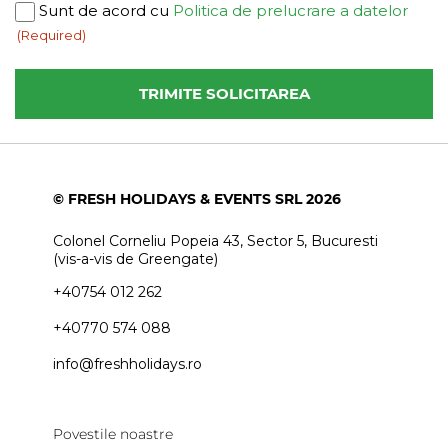
Consent
Sunt de acord cu
Politica de prelucrare a datelor
(Required)
(Required)
© FRESH HOLIDAYS & EVENTS SRL 2026
Colonel Corneliu Popeia 43, Sector 5, Bucuresti
(vis-a-vis de Greengate)
+40754 012 262
+40770 574 088
info@freshholidays.ro
Povestile noastre