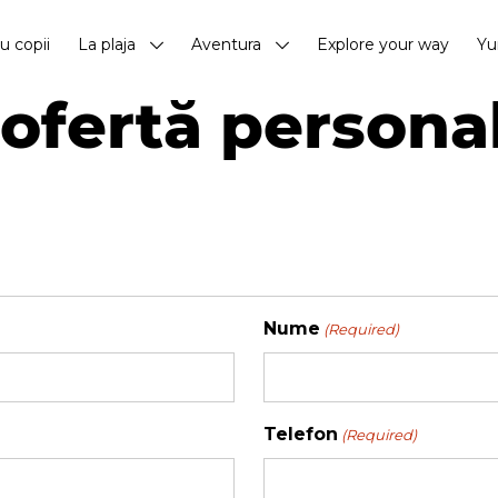
cu copii
La plaja
Aventura
Explore your way
Yu
ofertă persona
Nume
(Required)
Telefon
(Required)