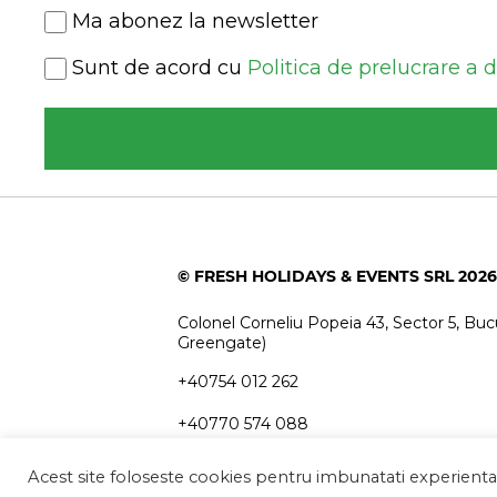
Newsletter
Ma abonez la newsletter
Consent
Sunt de acord cu
Politica de prelucrare a 
(Required)
© FRESH HOLIDAYS & EVENTS SRL 2026
Colonel Corneliu Popeia 43, Sector 5, Bucu
Greengate)
+40754 012 262
+40770 574 088
info@freshholidays.ro
Acest site foloseste cookies pentru imbunatati experienta u