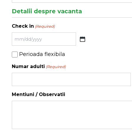
Detalii despre vacanta
Check in
(Required)
MM
slash
Perioada
Perioada flexibila
DD
flexibila
slash
Numar adulti
(Required)
YYYY
Mentiuni / Observatii