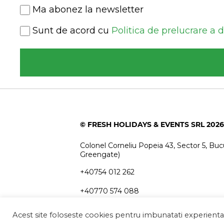
Newsletter
Ma abonez la newsletter
Consent
Sunt de acord cu
Politica de prelucrare a 
(Required)
© FRESH HOLIDAYS & EVENTS SRL 2026
Colonel Corneliu Popeia 43, Sector 5, Bucu
Greengate)
+40754 012 262
+40770 574 088
info@freshholidays.ro
Acest site foloseste cookies pentru imbunatati experienta u