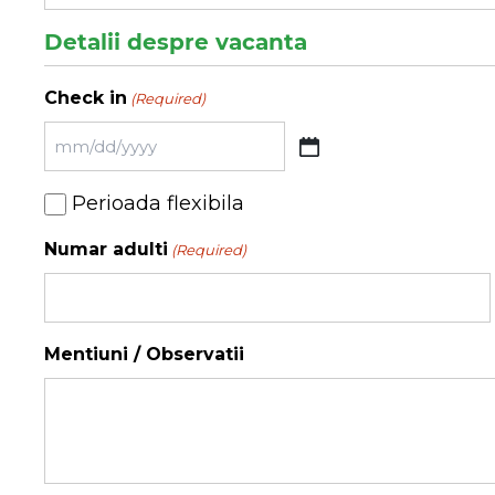
Detalii despre vacanta
Check in
(Required)
MM
slash
Perioada
Perioada flexibila
DD
flexibila
slash
Numar adulti
(Required)
YYYY
Mentiuni / Observatii