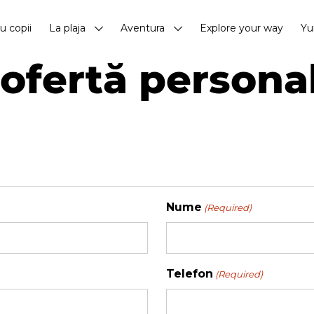
cu copii
La plaja
Aventura
Explore your way
Yu
ofertă persona
Nume
(Required)
Telefon
(Required)