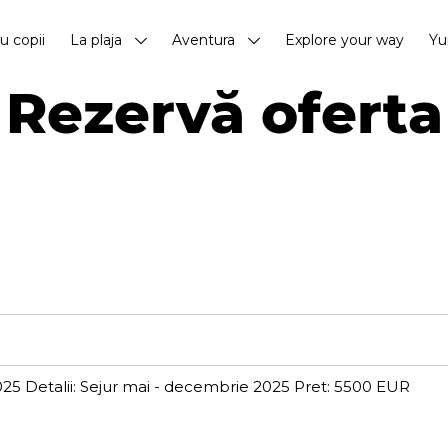
cu copii
La plaja
Aventura
Explore your way
Yu
Rezervă oferta