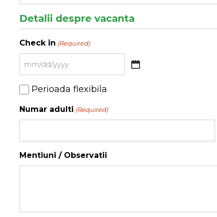
Detalii despre vacanta
Check in
(Required)
MM
slash
Perioada
Perioada flexibila
DD
flexibila
slash
Numar adulti
(Required)
YYYY
Mentiuni / Observatii