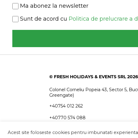
Newsletter
Ma abonez la newsletter
Consent
Sunt de acord cu
Politica de prelucrare a 
(Required)
© FRESH HOLIDAYS & EVENTS SRL 2026
Colonel Corneliu Popeia 43, Sector 5, Bucu
Greengate)
+40754 012 262
+40770 574 088
info@freshholidays.ro
Acest site foloseste cookies pentru imbunatati experienta u