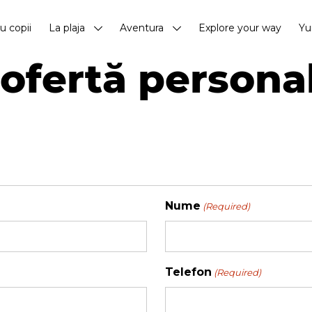
cu copii
La plaja
Aventura
Explore your way
Yu
ofertă persona
Nume
(Required)
Telefon
(Required)