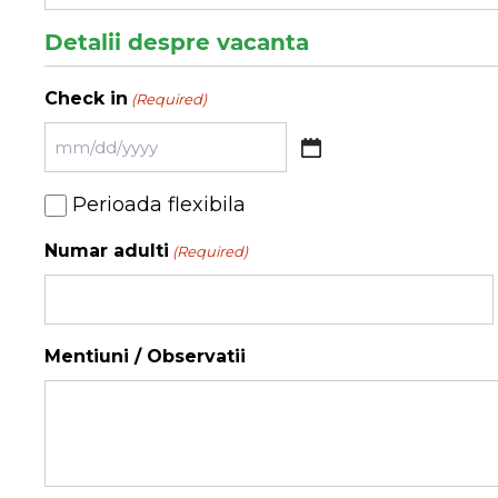
Detalii despre vacanta
Check in
(Required)
MM
slash
Perioada
Perioada flexibila
DD
flexibila
slash
Numar adulti
(Required)
YYYY
Mentiuni / Observatii