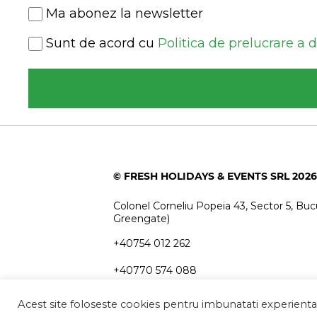
Newsletter
Ma abonez la newsletter
Consent
Sunt de acord cu
Politica de prelucrare a 
(Required)
© FRESH HOLIDAYS & EVENTS SRL 2026
Colonel Corneliu Popeia 43, Sector 5, Bucu
Greengate)
+40754 012 262
+40770 574 088
info@freshholidays.ro
Acest site foloseste cookies pentru imbunatati experienta u