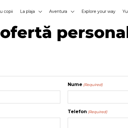
cu copii
La plaja
Aventura
Explore your way
Yu
ofertă persona
Nume
(Required)
Telefon
(Required)