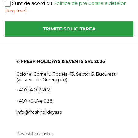
Consent
Sunt de acord cu
Politica de prelucrare a datelor
(Required)
(Required)
© FRESH HOLIDAYS & EVENTS SRL 2026
Colonel Corneliu Popeia 43, Sector 5, Bucuresti
(vis-a-vis de Greengate)
+40754 012 262
+40770 574 088
info@freshholidays.ro
Povestile noastre