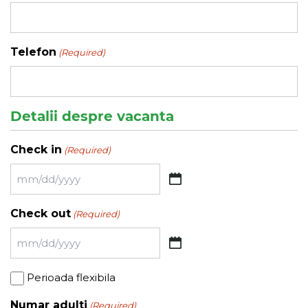
Telefon
(Required)
Detalii despre vacanta
Check in
(Required)
MM
slash
Check out
(Required)
DD
slash
MM
YYYY
slash
Perioada
Perioada flexibila
DD
flexibila
slash
Numar adulti
(Required)