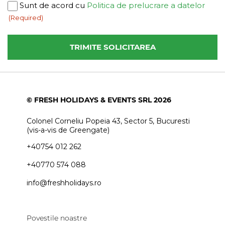
Consent
Sunt de acord cu
Politica de prelucrare a datelor
(Required)
(Required)
© FRESH HOLIDAYS & EVENTS SRL 2026
Colonel Corneliu Popeia 43, Sector 5, Bucuresti
(vis-a-vis de Greengate)
+40754 012 262
+40770 574 088
info@freshholidays.ro
Povestile noastre