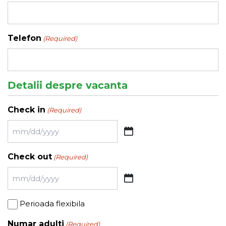
Telefon
(Required)
Detalii despre vacanta
Check in
(Required)
MM
slash
Check out
(Required)
DD
slash
MM
YYYY
slash
Perioada
Perioada flexibila
DD
flexibila
slash
Numar adulti
(Required)