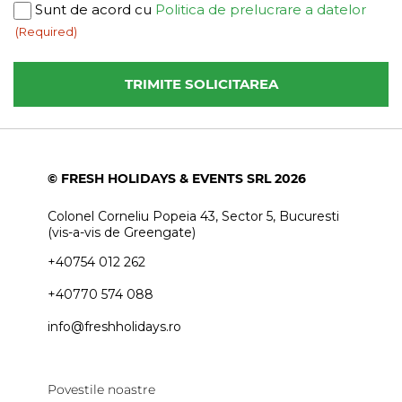
Consent
Sunt de acord cu
Politica de prelucrare a datelor
(Required)
(Required)
© FRESH HOLIDAYS & EVENTS SRL 2026
Colonel Corneliu Popeia 43, Sector 5, Bucuresti
(vis-a-vis de Greengate)
+40754 012 262
+40770 574 088
info@freshholidays.ro
Povestile noastre