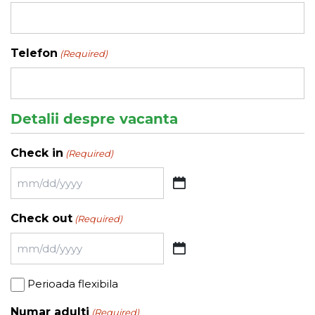
Telefon
(Required)
Detalii despre vacanta
Check in
(Required)
MM
slash
Check out
(Required)
DD
slash
MM
YYYY
slash
Perioada
Perioada flexibila
DD
flexibila
slash
Numar adulti
(Required)