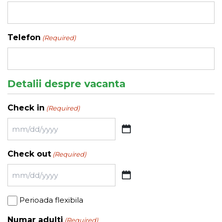
Telefon
(Required)
Detalii despre vacanta
Check in
(Required)
MM
slash
Check out
(Required)
DD
slash
MM
YYYY
slash
Perioada
Perioada flexibila
DD
flexibila
slash
Numar adulti
(Required)