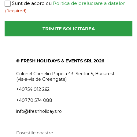
Consent
Sunt de acord cu
Politica de prelucrare a datelor
(Required)
(Required)
© FRESH HOLIDAYS & EVENTS SRL 2026
Colonel Corneliu Popeia 43, Sector 5, Bucuresti
(vis-a-vis de Greengate)
+40754 012 262
+40770 574 088
info@freshholidays.ro
Povestile noastre